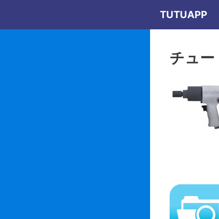
コ
TUTUAPP
ン
テ
ン
チュー
ツ
へ
ス
キ
ッ
プ