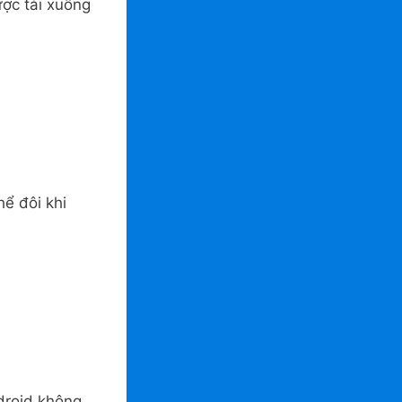
ược tải xuống
ể đôi khi
droid không