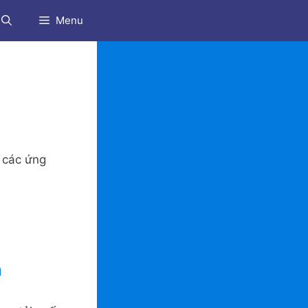
Menu
 các ứng
n