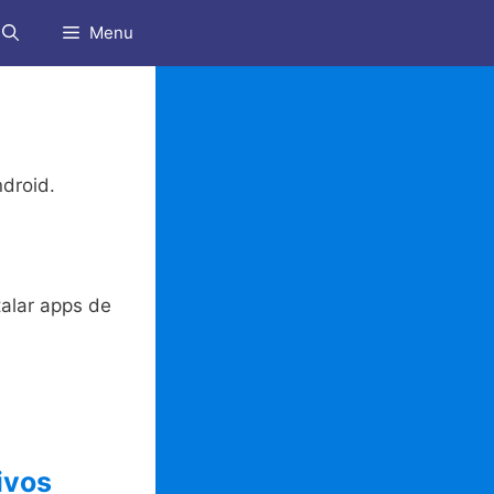
Menu
ndroid.
talar apps de
ivos