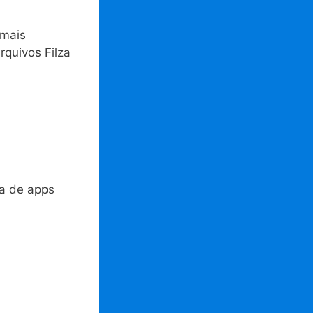
 mais
rquivos Filza
ja de apps