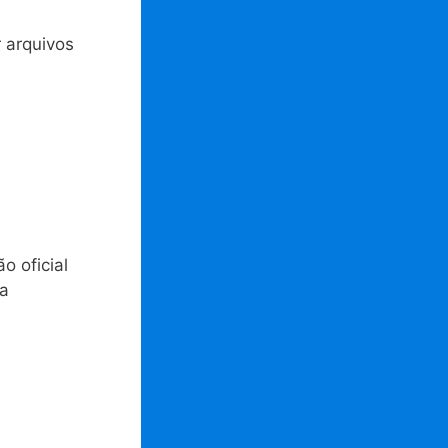
 arquivos
o oficial
ra