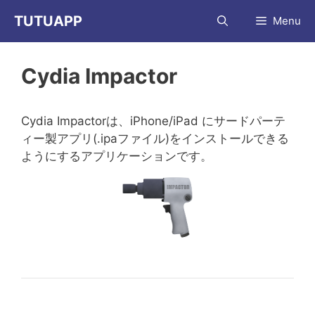
コ
TUTUAPP
Menu
ン
テ
ン
Cydia Impactor
ツ
へ
ス
Cydia Impactorは、iPhone/iPad にサードパーテ
キ
ィー製アプリ(.ipaファイル)をインストールできる
ッ
ようにするアプリケーションです。
プ