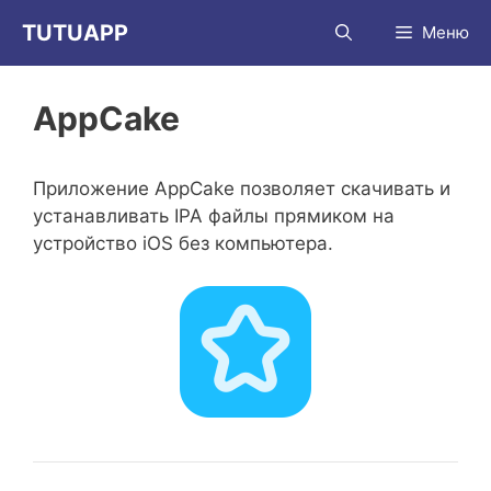
Перейти
TUTUAPP
Меню
к
содержимому
AppCake
Приложение AppCake позволяет скачивать и
устанавливать IPA файлы прямиком на
устройство iOS без компьютера.