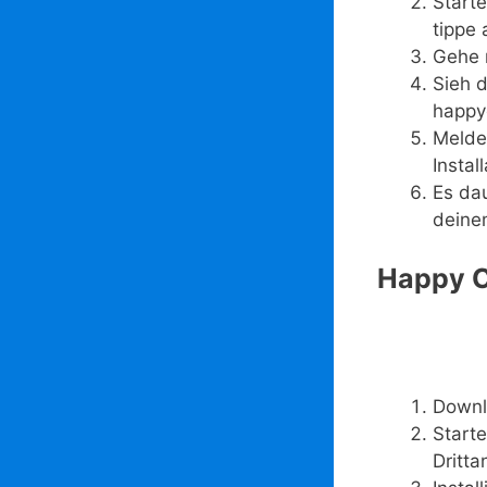
Start
tippe
Gehe n
Sieh 
happyc
Melde 
Instal
Es da
deine
Happy Ch
Downl
Starte
Dritta