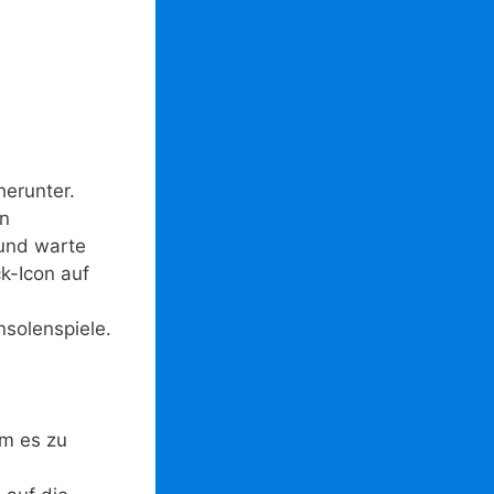
erunter.
en
 und warte
k-Icon auf
solenspiele.
um es zu