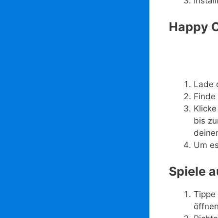
Instal
Happy Ch
Lade 
Finde 
Klick
bis zu
deine
Um es
Spiele 
Tippe
öffnen