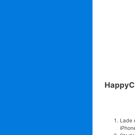
HappyChi
Lade 
iPhone