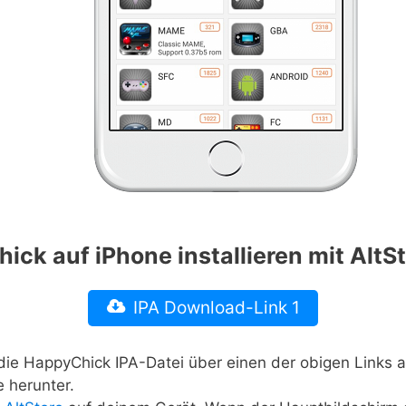
ck auf iPhone installieren mit AltSt
IPA Download-Link 1
die HappyChick IPA-Datei über einen der obigen Links a
 herunter.