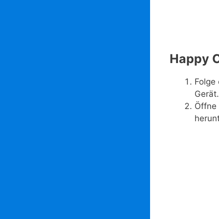
Happy C
Folge 
Gerät.
Öffne
herunt