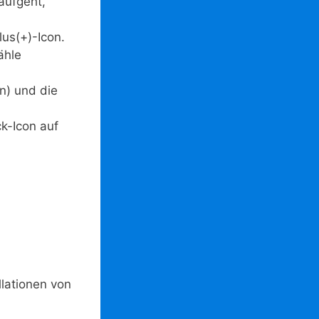
aufgeht,
us(+)-Icon.
ähle
n) und die
k-Icon auf
llationen von