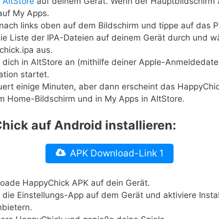
e
AltStore
auf deinem Gerät. Wenn der Hauptbildschirm 
 auf My Apps.
ach links oben auf dem Bildschirm und tippe auf das Pl
die Liste der IPA-Dateien auf deinem Gerät durch und w
hick.ipa aus.
dich in AltStore an (mithilfe deiner Apple-Anmeldedate
lation startet.
uert einige Minuten, aber dann erscheint das HappyChic
m Home-Bildschirm und in My Apps in AltStore.
ick auf Android installieren:
APK Download-Link 1
oade HappyChick APK auf dein Gerät.
 die Einstellungs-App auf dem Gerät und aktiviere Insta
nbietern.