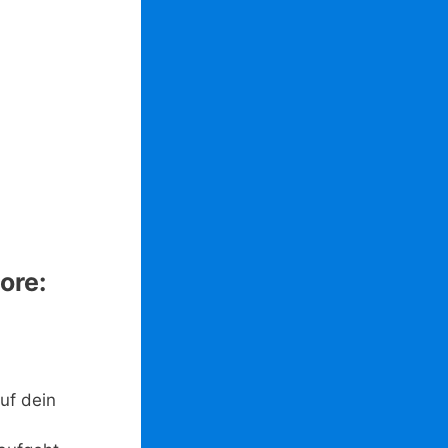
ore:
uf dein