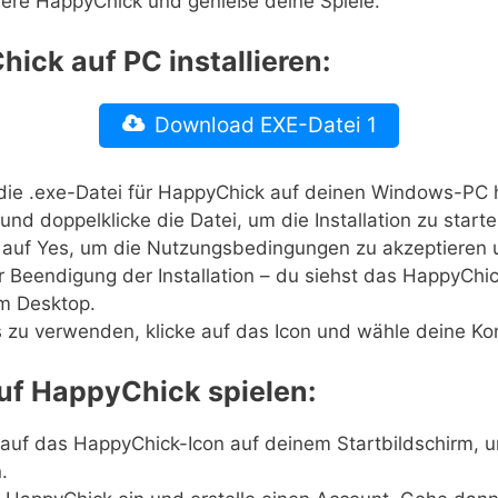
liere HappyChick und genieße deine Spiele.
ick auf PC installieren:
Download EXE-Datei 1
die .exe-Datei für HappyChick auf deinen Windows-PC h
und doppelklicke die Datei, um die Installation zu start
e auf Yes, um die Nutzungsbedingungen zu akzeptieren
r Beendigung der Installation – du siehst das HappyChic
m Desktop.
 zu verwenden, klicke auf das Icon und wähle deine Kon
auf HappyChick spielen:
 auf das HappyChick-Icon auf deinem Startbildschirm, 
.