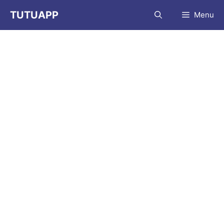
コ
TUTUAPP
Menu
ン
テ
ン
ツ
へ
ス
キ
ッ
プ