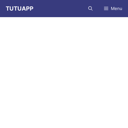
Aller
TUTUAPP
Menu
au
contenu