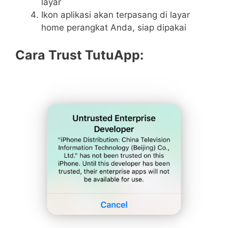
layar
Ikon aplikasi akan terpasang di layar
home perangkat Anda, siap dipakai
Cara Trust TutuApp: