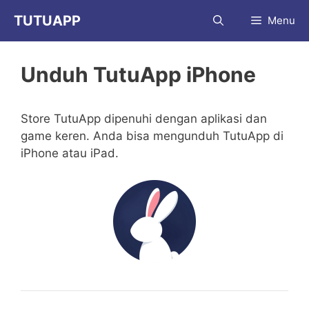
Langsung
TUTUAPP
Menu
ke
isi
Unduh TutuApp iPhone
Store TutuApp dipenuhi dengan aplikasi dan
game keren. Anda bisa mengunduh TutuApp di
iPhone atau iPad.