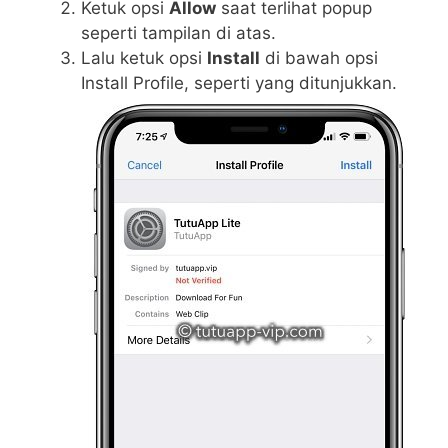
Ketuk opsi
Allow
saat terlihat popup
seperti tampilan di atas.
Lalu ketuk opsi
Install
di bawah opsi
Install Profile, seperti yang ditunjukkan.