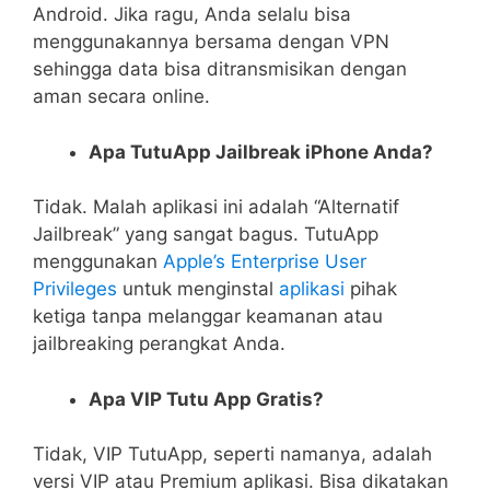
Android. Jika ragu, Anda selalu bisa
menggunakannya bersama dengan VPN
sehingga data bisa ditransmisikan dengan
aman secara online.
Apa TutuApp Jailbreak iPhone Anda?
Tidak. Malah aplikasi ini adalah “Alternatif
Jailbreak” yang sangat bagus. TutuApp
menggunakan
Apple’s Enterprise User
Privileges
untuk menginstal
aplikasi
pihak
ketiga tanpa melanggar keamanan atau
jailbreaking perangkat Anda.
Apa VIP Tutu App Gratis?
Tidak, VIP TutuApp, seperti namanya, adalah
versi VIP atau Premium aplikasi. Bisa dikatakan