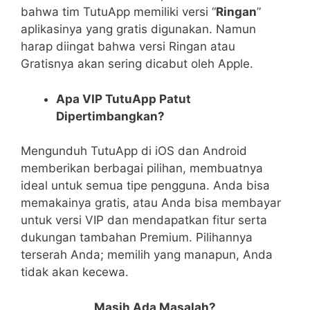
bahwa tim TutuApp memiliki versi “
Ringan
”
aplikasinya yang gratis digunakan. Namun
harap diingat bahwa versi Ringan atau
Gratisnya akan sering dicabut oleh Apple.
Apa VIP TutuApp Patut
Dipertimbangkan?
Mengunduh TutuApp di iOS dan Android
memberikan berbagai pilihan, membuatnya
ideal untuk semua tipe pengguna. Anda bisa
memakainya gratis, atau Anda bisa membayar
untuk versi VIP dan mendapatkan fitur serta
dukungan tambahan Premium. Pilihannya
terserah Anda; memilih yang manapun, Anda
tidak akan kecewa.
Masih Ada Masalah?