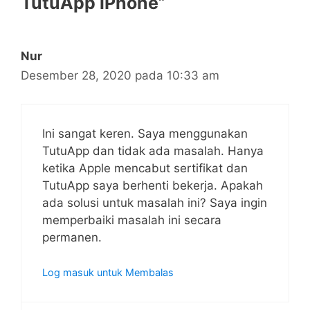
TutuApp iPhone”
Nur
Desember 28, 2020 pada 10:33 am
Ini sangat keren. Saya menggunakan
TutuApp dan tidak ada masalah. Hanya
ketika Apple mencabut sertifikat dan
TutuApp saya berhenti bekerja. Apakah
ada solusi untuk masalah ini? Saya ingin
memperbaiki masalah ini secara
permanen.
Log masuk untuk Membalas