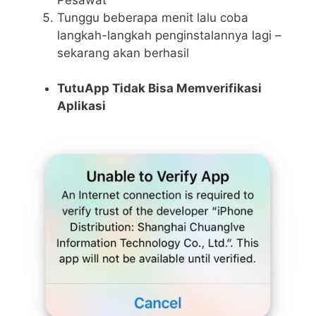
Tunggu beberapa menit lalu coba
langkah-langkah penginstalannya lagi –
sekarang akan berhasil
TutuApp Tidak Bisa Memverifikasi
Aplikasi